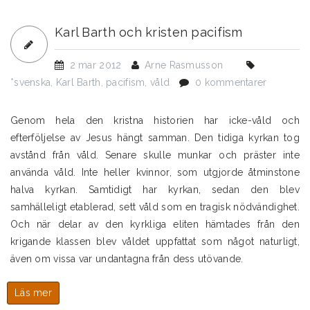
Karl Barth och kristen pacifism
2 mar 2012
Arne Rasmusson
*svenska
,
Karl Barth
,
pacifism
,
våld
0 kommentarer
Genom hela den kristna historien har icke-våld och
efterföljelse av Jesus hängt samman. Den tidiga kyrkan tog
avstånd från våld. Senare skulle munkar och präster inte
använda våld. Inte heller kvinnor, som utgjorde åtminstone
halva kyrkan. Samtidigt har kyrkan, sedan den blev
samhälleligt etablerad, sett våld som en tragisk nödvändighet.
Och när delar av den kyrkliga eliten hämtades från den
krigande klassen blev våldet uppfattat som något naturligt,
även om vissa var undantagna från dess utövande.
Läs mer
om
Karl