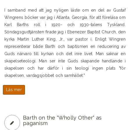
I samband med att jag nyligen läste om en del av Gustaf
Wingrens böcker var jag i Atlanta, Georgia, för att föreläsa om
Karl Barths roll i 1920- och 1930-talens Tyskland.
Söndagsgudtjänsten firade jag i Ebenezer Baptist Church, den
kyrka Martin Luther King, Jr., var pastor i. Enligt Wingren
representerar både Barth och baptismen en reducering av
Guds närvaro till kyrkan och det inre livet. Man saknar en
skapelseteologi. Man ser inte Guds skapande handlande i
skapelsen och har därför i sin teologi ingen plats "för
skapelsen, vardagsjobbet och samhället."
Läs mer
om
Wingren,
Barth
och
Ebenezer
Barth on the "Wholly Other" as
Baptist
paganism
Church