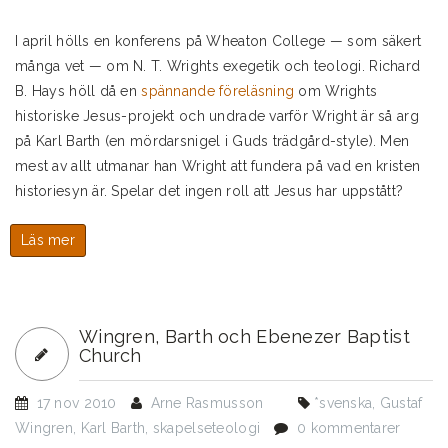
I april hölls en konferens på Wheaton College — som säkert
många vet — om N. T. Wrights exegetik och teologi. Richard
B. Hays höll då en
spännande föreläsning
om Wrights
historiske Jesus-projekt och undrade varför Wright är så arg
på Karl Barth (en mördarsnigel i Guds trädgård-style). Men
mest av allt utmanar han Wright att fundera på vad en kristen
historiesyn är. Spelar det ingen roll att Jesus har uppstått?
Läs mer
om
Barth,
Wright
och
den
Wingren, Barth och Ebenezer Baptist
historiske
Church
Jesus
17 nov 2010
Arne Rasmusson
*svenska
,
Gustaf
Wingren
,
Karl Barth
,
skapelseteologi
0 kommentarer