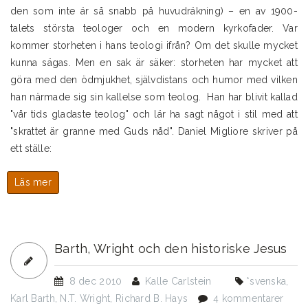
den som inte är så snabb på huvudräkning) – en av 1900-
talets största teologer och en modern kyrkofader. Var
kommer storheten i hans teologi ifrån? Om det skulle mycket
kunna sägas. Men en sak är säker: storheten har mycket att
göra med den ödmjukhet, självdistans och humor med vilken
han närmade sig sin kallelse som teolog. Han har blivit kallad
"vår tids gladaste teolog" och lär ha sagt något i stil med att
"skrattet är granne med Guds nåd". Daniel Migliore skriver på
ett ställe:
Läs mer
om
Karl
Barth
125
år
Barth, Wright och den historiske Jesus
8 dec 2010
Kalle Carlstein
*svenska
,
Karl Barth
,
N.T. Wright
,
Richard B. Hays
4 kommentarer