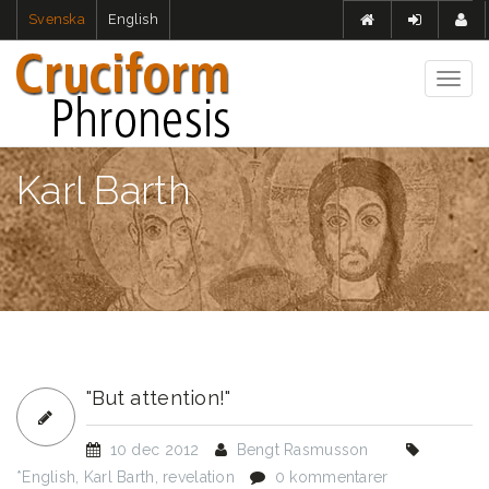
Hoppa
Svenska
English
till
huvudinnehåll
Togg
navig
Karl Barth
"But attention!"
10 dec 2012
Bengt Rasmusson
*English
,
Karl Barth
,
revelation
0 kommentarer