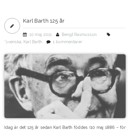
Barth
och
kristen
Karl Barth 125 år
pacifism
10 maj 2011
Bengt Rasmusson
*svenska
,
Karl Barth
1 kommentarer
Idag är det 125 år sedan Karl Barth föddes (10 maj 1886 – för