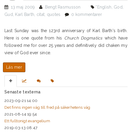
13 maj 2009
Bengt Rasmusson
*English
,
God
,
Gud
,
Karl Barth
,
citat
,
quotes
0 kommentarer
Last Sunday was the 123rd anniversary of Karl Barth's birth.
Here is one quote from his
Church Dogmatics
which have
followed me for over 25 years and definitively did chaken my
view of God ever since.
Läs mer
om
Barth
on
the
Senaste texterna
"Wholly
Other"
2023-09-21 14:00
as
Det finns ingen väg till fred på säkerhetens väg
paganism
2021-08-14 19:54
Ett fulltonigt evangelium
2019-03-13 08:47