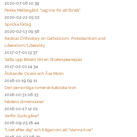
2020-07-16 10:39
Pekka Mellergård: "Jag tror för att förstå"
2020-02-22 05:02
Spricka förlag
2020-02-13 09:56
Radical Orthodoxy on Catholicism, Protestantism and
Liberalism/Liberality
2017-07-01 13:37
Sätta upp Bibeln likt en Shakespearepjäs
2017-02-01 14:34
Åldrande, Cicero och Åsa Molin
2016-11-19 09:11
Den personliga romersk-katolska tron
2016-10-31 06:13
Nådens dimensioner
2016-10-27 12:01
Varför Guds gåva?
2016-09-25 18:44
"Livet efter dig" och frågan om att "stanna kvar"
2016-09-07 06:29