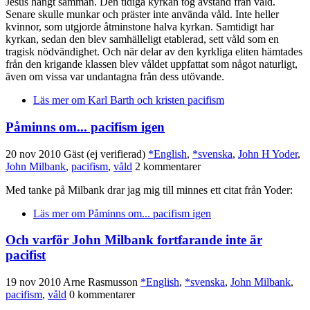
Jesus hängt samman. Den tidiga kyrkan tog avstånd från våld.
Senare skulle munkar och präster inte använda våld. Inte heller
kvinnor, som utgjorde åtminstone halva kyrkan. Samtidigt har
kyrkan, sedan den blev samhälleligt etablerad, sett våld som en
tragisk nödvändighet. Och när delar av den kyrkliga eliten hämtades
från den krigande klassen blev våldet uppfattat som något naturligt,
även om vissa var undantagna från dess utövande.
Läs mer
om Karl Barth och kristen pacifism
Påminns om... pacifism igen
20 nov 2010
Gäst (ej verifierad)
*English
,
*svenska
,
John H Yoder
,
John Milbank
,
pacifism
,
våld
2 kommentarer
Med tanke på Milbank drar jag mig till minnes ett citat från Yoder:
Läs mer
om Påminns om... pacifism igen
Och varför John Milbank fortfarande inte är
pacifist
19 nov 2010
Arne Rasmusson
*English
,
*svenska
,
John Milbank
,
pacifism
,
våld
0 kommentarer