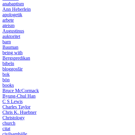
anabaptism
Ann Heberlein
apologetik
arbete
ateism
Augustinus
auktoritet
barn
Bauman
being with
Bergspredikan
bibeln
bloggosfär
bok
bön
books
Bruce McCormack
Byung-Chul Han
C S Lewis
Charles Taylor
Chris K. Huebner
Christology
church
citat
civilsamhälle