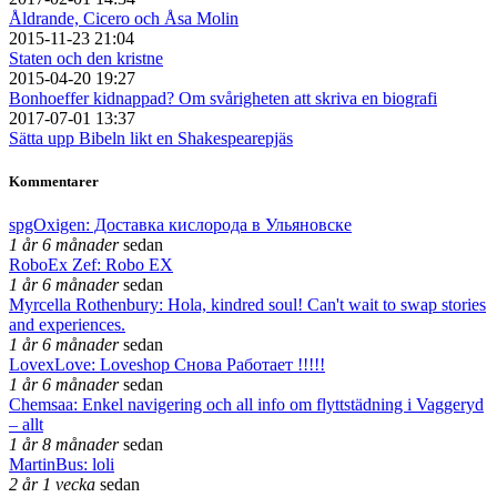
Åldrande, Cicero och Åsa Molin
2015-11-23 21:04
Staten och den kristne
2015-04-20 19:27
Bonhoeffer kidnappad? Om svårigheten att skriva en biografi
2017-07-01 13:37
Sätta upp Bibeln likt en Shakespearepjäs
Kommentarer
spgOxigen: Доставка кислорода в Ульяновске
1 år 6 månader
sedan
RoboEx Zef: Robo EX
1 år 6 månader
sedan
Myrcella Rothenbury: Hola, kindred soul! Can't wait to swap stories
and experiences.
1 år 6 månader
sedan
LovexLove: Loveshop Снова Работает !!!!!
1 år 6 månader
sedan
Chemsaa: Enkel navigering och all info om flyttstädning i Vaggeryd
– allt
1 år 8 månader
sedan
MartinBus: loli
2 år 1 vecka
sedan