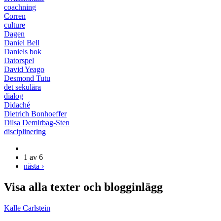
coachning
Corren
culture
Dagen
Daniel Bell
Daniels bok
Datorspel
David Yeago
Desmond Tutu
det sekulära
dialog
Didaché
Dietrich Bonhoeffer
Dilsa Demirbag-Sten
disciplinering
1 av 6
nästa ›
Visa alla texter och blogginlägg
Kalle Carlstein