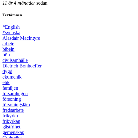
11 år 4 månader
sedan
Textämnen
*English
*svenska
Alasdair MacIntyre
arbete
bibeln
bön
civilsamhälle
Dietrich Bonhoeffer
dygd
ekumenik
etik
familjen
församlingen
försoning
försoningslära
fredsarbete
frikyrka
frikyrkan
gästfrihet
gemenskap
Guds rike