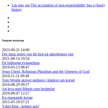
Läs mer
om The accusation of non-responsibility has a (long)
history
Senaste texterna
2023-09-21 14:00
Det finns ingen väg till fred på säkerhetens väg
2021-08-14 19:54
Ett fulltonigt evangelium
2019-03-13 08:47
Jesus Christ, Religious Pluralism and the Oneness of God
2016-11-21 09:49
Tom Wright skriver äntligen i klartext om korset
2016-08-29 09:57
Att leva med Bibeln som berättelse
2016-08-07 12:27
En sjungande kropp
2015-05-19 07:21
Yrket först - kristen sen?