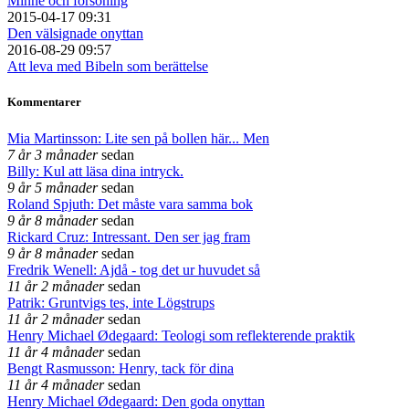
Minne och försoning
2015-04-17 09:31
Den välsignade onyttan
2016-08-29 09:57
Att leva med Bibeln som berättelse
Kommentarer
Mia Martinsson: Lite sen på bollen här... Men
7 år 3 månader
sedan
Billy: Kul att läsa dina intryck.
9 år 5 månader
sedan
Roland Spjuth: Det måste vara samma bok
9 år 8 månader
sedan
Rickard Cruz: Intressant. Den ser jag fram
9 år 8 månader
sedan
Fredrik Wenell: Ajdå - tog det ur huvudet så
11 år 2 månader
sedan
Patrik: Gruntvigs tes, inte Lögstrups
11 år 2 månader
sedan
Henry Michael Ødegaard: Teologi som reflekterende praktik
11 år 4 månader
sedan
Bengt Rasmusson: Henry, tack för dina
11 år 4 månader
sedan
Henry Michael Ødegaard: Den goda onyttan