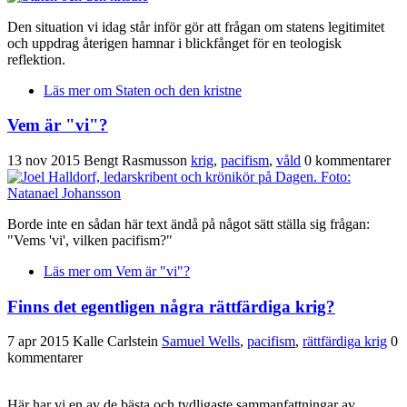
Den situation vi idag står inför gör att frågan om statens legitimitet
och uppdrag återigen hamnar i blickfånget för en teologisk
reflektion.
Läs mer
om Staten och den kristne
Vem är "vi"?
13 nov 2015
Bengt Rasmusson
krig
,
pacifism
,
våld
0 kommentarer
Borde inte en sådan här text ändå på något sätt ställa sig frågan:
"Vems 'vi', vilken pacifism?"
Läs mer
om Vem är "vi"?
Finns det egentligen några rättfärdiga krig?
7 apr 2015
Kalle Carlstein
Samuel Wells
,
pacifism
,
rättfärdiga krig
0
kommentarer
Här har vi en av de bästa och tydligaste sammanfattningar av