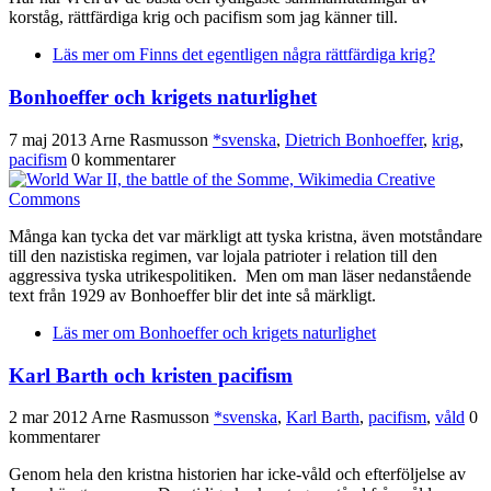
korståg, rättfärdiga krig och pacifism som jag känner till.
Läs mer
om Finns det egentligen några rättfärdiga krig?
Bonhoeffer och krigets naturlighet
7 maj 2013
Arne Rasmusson
*svenska
,
Dietrich Bonhoeffer
,
krig
,
pacifism
0 kommentarer
Många kan tycka det var märkligt att tyska kristna, även motståndare
till den nazistiska regimen, var lojala patrioter i relation till den
aggressiva tyska utrikespolitiken. Men om man läser nedanstående
text från 1929 av Bonhoeffer blir det inte så märkligt.
Läs mer
om Bonhoeffer och krigets naturlighet
Karl Barth och kristen pacifism
2 mar 2012
Arne Rasmusson
*svenska
,
Karl Barth
,
pacifism
,
våld
0
kommentarer
Genom hela den kristna historien har icke-våld och efterföljelse av