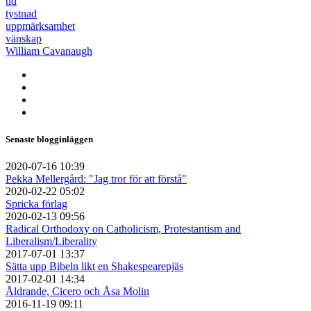
tid
tystnad
uppmärksamhet
vänskap
William Cavanaugh
Senaste blogginläggen
2020-07-16 10:39
Pekka Mellergård: "Jag tror för att förstå"
2020-02-22 05:02
Spricka förlag
2020-02-13 09:56
Radical Orthodoxy on Catholicism, Protestantism and
Liberalism/Liberality
2017-07-01 13:37
Sätta upp Bibeln likt en Shakespearepjäs
2017-02-01 14:34
Åldrande, Cicero och Åsa Molin
2016-11-19 09:11