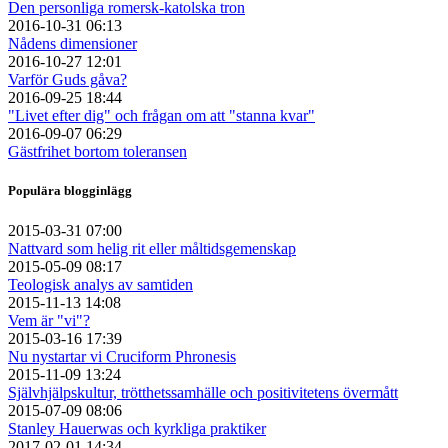
Den personliga romersk-katolska tron
2016-10-31 06:13
Nådens dimensioner
2016-10-27 12:01
Varför Guds gåva?
2016-09-25 18:44
"Livet efter dig" och frågan om att "stanna kvar"
2016-09-07 06:29
Gästfrihet bortom toleransen
Populära blogginlägg
2015-03-31 07:00
Nattvard som helig rit eller måltidsgemenskap
2015-05-09 08:17
Teologisk analys av samtiden
2015-11-13 14:08
Vem är "vi"?
2015-03-16 17:39
Nu nystartar vi Cruciform Phronesis
2015-11-09 13:24
Självhjälpskultur, trötthetssamhälle och positivitetens övermått
2015-07-09 08:06
Stanley Hauerwas och kyrkliga praktiker
2017-02-01 14:34