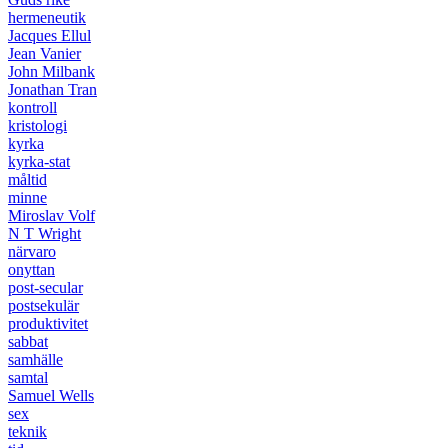
hermeneutik
Jacques Ellul
Jean Vanier
John Milbank
Jonathan Tran
kontroll
kristologi
kyrka
kyrka-stat
måltid
minne
Miroslav Volf
N T Wright
närvaro
onyttan
post-secular
postsekulär
produktivitet
sabbat
samhälle
samtal
Samuel Wells
sex
teknik