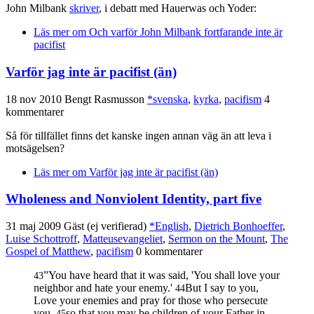
John Milbank
skriver
, i debatt med Hauerwas och Yoder:
Läs mer
om Och varför John Milbank fortfarande inte är
pacifist
Varför jag inte är pacifist (än)
18 nov 2010
Bengt Rasmusson
*svenska
,
kyrka
,
pacifism
4
kommentarer
Så för tillfället finns det kanske ingen annan väg än att leva i
motsägelsen?
Läs mer
om Varför jag inte är pacifist (än)
Wholeness and Nonviolent Identity, part five
31 maj 2009
Gäst (ej verifierad)
*English
,
Dietrich Bonhoeffer
,
Luise Schottroff
,
Matteusevangeliet
,
Sermon on the Mount
,
The
Gospel of Matthew
,
pacifism
0 kommentarer
”You have heard that it was said, 'You shall love your
43
neighbor and hate your enemy.'
But I say to you,
44
Love your enemies and pray for those who persecute
you,
so that you may be children of your Father in
45