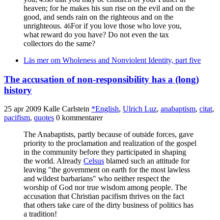
heaven; for he makes his sun rise on the evil and on the
good, and sends rain on the righteous and on the
unrighteous.
For if you love those who love you,
46
what reward do you have? Do not even the tax
collectors do the same?
Läs mer
om Wholeness and Nonviolent Identity, part five
The accusation of non-responsibility has a (long)
history
25 apr 2009
Kalle Carlstein
*English
,
Ulrich Luz
,
anabaptism
,
citat
,
pacifism
,
quotes
0 kommentarer
The Anabaptists, partly because of outside forces, gave
priority to the proclamation and realization of the gospel
in the community before they participated in shaping
the world. Already
Celsus
blamed such an attitude for
leaving "the government on earth for the most lawless
and wildest barbarians" who neither respect the
worship of God nor true wisdom among people. The
accusation that Christian pacifism thrives on the fact
that others take care of the dirty business of politics has
a tradition!