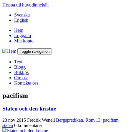
Hoppa till huvudinnehåll
Svenska
English
Hem
Logga in
Mitt konto
Toggle navigation
Text
Blogg
Boktips
Om oss
Kontakta oss
pacifism
Staten och den kristne
23 nov 2015
Fredrik Wenell
Bergspredikan
,
Rom 13
,
pacifism
,
staten
0 kommentarer