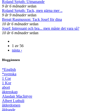
Roland Spjuth: Utmanande
9 år 6 månader
sedan
Roland Spjuth: Tack, men gärna mer ..
9 år 9 månader
sedan
Bengt Rasmusson: Tack Josef för dina
10 år 6 månader
sedan
Josef: Intressant och bra... men måste det vara så?
10 år 6 månader
sedan
1 av 56
nästa ›
Bloggämnen
*English
*svenska
1 Cor
1 Kor
abort
äktenskap
Alasdair MacIntyre
Albert Luthuli
ålderdomen
åldrande