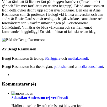
Vi har tänkt att få lite mer fart på bloggen framöver (får se hur det
går och "lite mer fart" är ju ett relativt begrepp). Bland annat som ett
led i detta dyker det nu upp ett par nya bloggare. Den ene är Arne
Rasmusson som är professor i teologi vid Umeå universitet och den
andra är Rosie Gard som är teolog och själavårdare, samt lärare och
föreståndare för Själavårdsutbildningen på Korteboskolan
(Jönköping). Vi hälsar de båda välkomna och ser fram emot
kommande blogginlägg! Ett sådant hittar ni faktiskt redan idag...
Av
Bengt Rasmusson
Bengt Rasmusson är teolog,
förläggare
och
mediakonsult
.
Bengt Rasmusson is a theologian,
publisher
and a
media consultant
.
Kommentarer (4)
Sebastian Andersson (ej verifierad)
Härligt att se lite liv och rörelse på bloggen igen!