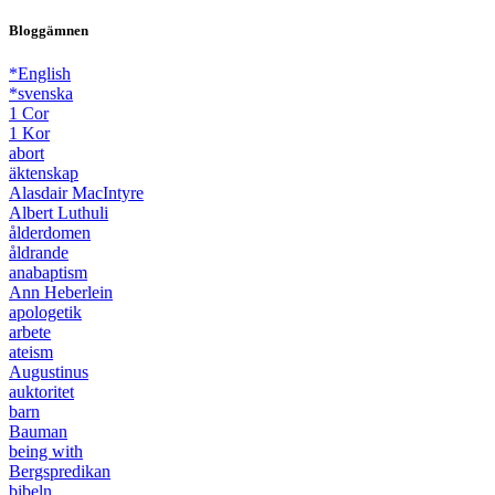
Bloggämnen
*English
*svenska
1 Cor
1 Kor
abort
äktenskap
Alasdair MacIntyre
Albert Luthuli
ålderdomen
åldrande
anabaptism
Ann Heberlein
apologetik
arbete
ateism
Augustinus
auktoritet
barn
Bauman
being with
Bergspredikan
bibeln