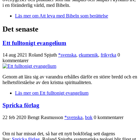
i en föränderlig värld, med Bibeln.
Läs mer
om Att leva med Bibeln som berättelse
Det senaste
Ett fulltonigt evangelium
14 aug 2021
Roland Spjuth
*svenska
,
ekumenik
,
frikyrka
0
kommentarer
Genom att lära sig av varandra erhålles därför en större bredd och en
helhetsförståelse av den kristna spiritualiteten.
Läs mer
om Ett fulltonigt evangelium
Spricka förlag
22 feb 2020
Bengt Rasmusson
*svenska
,
bok
0 kommentarer
Om ni har missat det, så har ett nytt bokförlag sett dagens
ljus:
Spricka förlag
. Roland Spjuths systematiska teologi blir först ut.