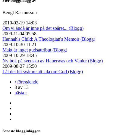
Fler blogginlägg av
Bengt Rasmusson
2010-02-19 14:03
Om vi ändå är inne på det spåret... (
Blogg
)
2009-11-04 05:58
Hannah's Child: A Theologian's Memoir (
Blogg
)
2009-10-30 11:21
Makt är inget gudsattribut (
Blogg
)
2009-10-29 18:45
Ny bok på svenska av Hauerwas och Vanier (
Blogg
)
2009-08-27 15:50
Låt det bli svårare att tala om Gud (
Blogg
)
‹ föregående
8 av 13
nästa ›
Senaste blogginläggen