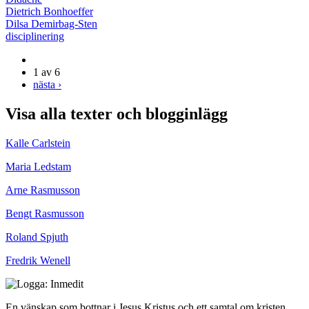
Dietrich Bonhoeffer
Dilsa Demirbag-Sten
disciplinering
1 av 6
nästa ›
Visa alla texter och blogginlägg
Kalle Carlstein
Maria Ledstam
Arne Rasmusson
Bengt Rasmusson
Roland Spjuth
Fredrik Wenell
En vänskap som bottnar i Jesus Kristus och ett samtal om kristen