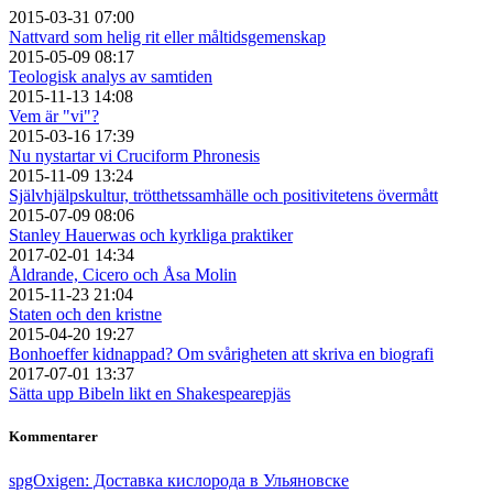
2015-03-31 07:00
Nattvard som helig rit eller måltidsgemenskap
2015-05-09 08:17
Teologisk analys av samtiden
2015-11-13 14:08
Vem är "vi"?
2015-03-16 17:39
Nu nystartar vi Cruciform Phronesis
2015-11-09 13:24
Självhjälpskultur, trötthetssamhälle och positivitetens övermått
2015-07-09 08:06
Stanley Hauerwas och kyrkliga praktiker
2017-02-01 14:34
Åldrande, Cicero och Åsa Molin
2015-11-23 21:04
Staten och den kristne
2015-04-20 19:27
Bonhoeffer kidnappad? Om svårigheten att skriva en biografi
2017-07-01 13:37
Sätta upp Bibeln likt en Shakespearepjäs
Kommentarer
spgOxigen: Доставка кислорода в Ульяновске