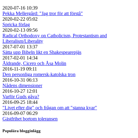
2020-07-16 10:39
Pekka Mellergård: "Jag tror för att förstå"
2020-02-22 05:02
Spricka förlag
2020-02-13 09:56
Radical Orthodoxy on Catholicism, Protestantism and
Liberalism/Liberality
2017-07-01 13:37
Sätta upp Bibeln likt en Shakespearepjäs
2017-02-01 14:34
Åldrande, Cicero och Åsa Molin
2016-11-19 09:11
Den personliga romersk-katolska tron
2016-10-31 06:13
Nådens dimensioner
2016-10-27 12:01
Varför Guds gåva?
2016-09-25 18:44
"Livet efter dig" och frågan om att "stanna kvar"
2016-09-07 06:29
Gästfrihet bortom toleransen
Populära blogginlägg