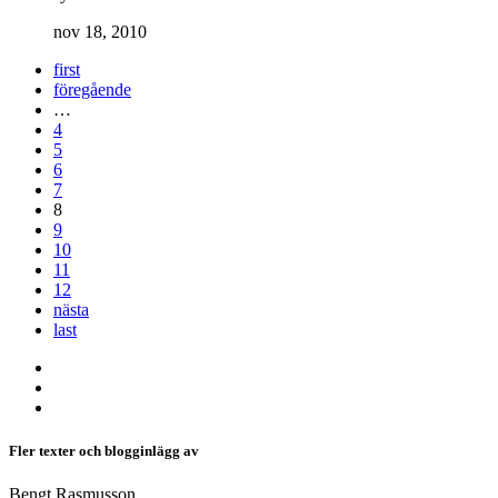
nov 18, 2010
first
föregående
…
4
5
6
7
8
9
10
11
12
nästa
last
Fler texter och blogginlägg av
Bengt Rasmusson