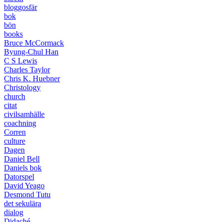
bloggosfär
bok
bön
books
Bruce McCormack
Byung-Chul Han
C S Lewis
Charles Taylor
Chris K. Huebner
Christology
church
citat
civilsamhälle
coachning
Corren
culture
Dagen
Daniel Bell
Daniels bok
Datorspel
David Yeago
Desmond Tutu
det sekulära
dialog
Didaché