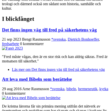
teologi och därmed också om sådant som historia, samhälle och
kultur.
I blickfånget
Det finns ingen väg till fred på säkerhetens väg
21 sep 2023
Bengt Rasmusson
*svenska
,
Dietrich Bonhoeffer
,
fredsarbete
0 kommentarer
"Fred måste vågas, den är en stor risk och kan aldrig säkras. Fred är
motsatsen till säkerhet."
Läs mer
om Det finns ingen väg till fred på säkerhetens väg
Att leva med Bibeln som berättelse
29 aug 2016
Arne Rasmusson
*svenska
,
bibeln
,
hermeneutik
,
kyrka
0 kommentarer
De kristna lärorna får sin primära mening utifrån det nätverk av
övertygelser och praktiker som har skapats och skapas i kyrkans liv,