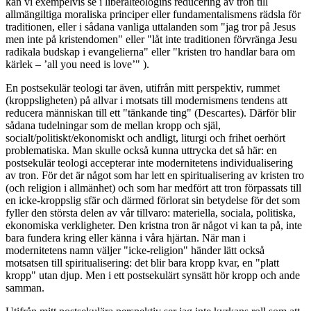
kan vi exempelvis se i liberalteologins reducering av tron till
allmängiltiga moraliska principer eller fundamentalismens rädsla för
traditionen, eller i sådana vanliga uttalanden som "jag tror på Jesus
men inte på kristendomen" eller "låt inte traditionen förvränga Jesu
radikala budskap i evangelierna" eller "kristen tro handlar bara om
kärlek – ’all you need is love’" ).
En postsekulär teologi tar även, utifrån mitt perspektiv, rummet
(kroppsligheten) på allvar i motsats till modernismens tendens att
reducera människan till ett "tänkande ting" (Descartes). Därför blir
sådana tudelningar som de mellan kropp och själ,
socialt/politiskt/ekonomiskt och andligt, liturgi och frihet oerhört
problematiska. Man skulle också kunna uttrycka det så här: en
postsekulär teologi accepterar inte modernitetens individualisering
av tron. För det är något som har lett en spiritualisering av kristen tro
(och religion i allmänhet) och som har medfört att tron förpassats till
en icke-kroppslig sfär och därmed förlorat sin betydelse för det som
fyller den största delen av vår tillvaro: materiella, sociala, politiska,
ekonomiska verkligheter. Den kristna tron är något vi kan ta på, inte
bara fundera kring eller känna i våra hjärtan. När man i
modernitetens namn väljer "icke-religion" händer lätt också
motsatsen till spiritualisering: det blir bara kropp kvar, en "platt
kropp" utan djup. Men i ett postsekulärt synsätt hör kropp och ande
samman.