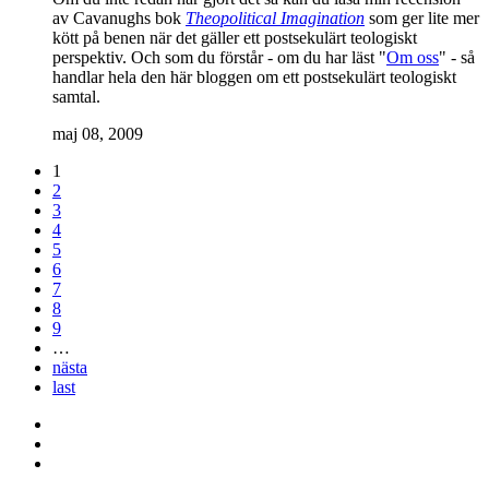
av Cavanughs bok
Theopolitical Imagination
som ger lite mer
kött på benen när det gäller ett postsekulärt teologiskt
perspektiv. Och som du förstår - om du har läst "
Om oss
" - så
handlar hela den här bloggen om ett postsekulärt teologiskt
samtal.
maj 08, 2009
1
2
3
4
5
6
7
8
9
…
nästa
last