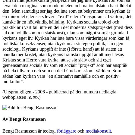
Utifrån mitt postsekulära perspektiv ser jag inte kyrkans roll som att
leva i den marginal som moderniteten och nationalstaten har tilldelat
den. Men samtidigt ser jag det inte som ett bekymmer om kyrkan är
en minoritet eller s a s lever i "exil" eller i "diasporan". Tvärtom, det
kanske är en nödvändig hållning. Kyrkans sociala teologi och
praktik är i vart fall inte en del i det moderna statsprojektet (med dess
tal om politik som ren statskonst), utan som något som är grundat i
kyrkans eget liv. Kyrkan har inte bara vissa värderingar som kan få
politiska konsekvenser, utan kyrkan är sin egen politik, sin egen
sociologi. Kyrkans uppgift är inte (i första hand) att få staten att
handla mer kristet, utan kyrkans främsta uppgift är att med Jesus
Kristus som Herre vara kyrka, att se sig själv och sitt eget
gemensamma sociala liv som ett socialt "projekt" som har anspråk
på hela tillvaron och som en del i Guds mission i världen. Som
sådan kan kyrkan vara "ett alternativt samhälle och en positiv
motkultur".
(Ursprungligen - 2006 - publicerad på den numera nedlagda
webbplatsen
re:tro
.)
Av
Bengt Rasmusson
Bengt Rasmusson är teolog,
förläggare
och
mediakonsult
.