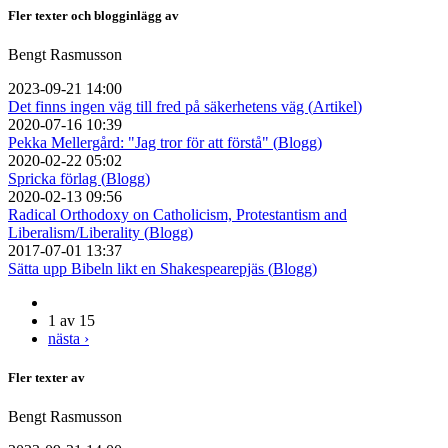
Fler texter och blogginlägg av
Bengt Rasmusson
2023-09-21 14:00
Det finns ingen väg till fred på säkerhetens väg (
Artikel
)
2020-07-16 10:39
Pekka Mellergård: "Jag tror för att förstå" (
Blogg
)
2020-02-22 05:02
Spricka förlag (
Blogg
)
2020-02-13 09:56
Radical Orthodoxy on Catholicism, Protestantism and
Liberalism/Liberality (
Blogg
)
2017-07-01 13:37
Sätta upp Bibeln likt en Shakespearepjäs (
Blogg
)
1 av 15
nästa ›
Fler texter av
Bengt Rasmusson