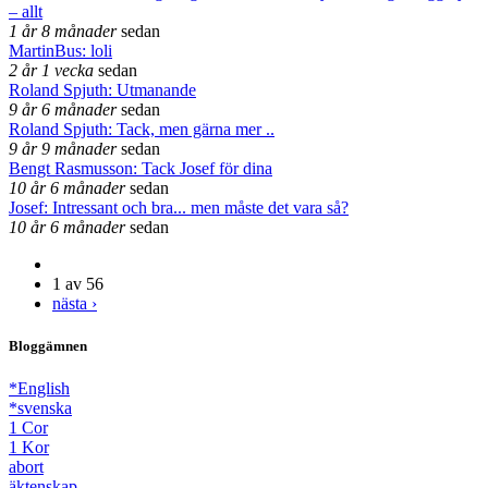
– allt
1 år 8 månader
sedan
MartinBus: loli
2 år 1 vecka
sedan
Roland Spjuth: Utmanande
9 år 6 månader
sedan
Roland Spjuth: Tack, men gärna mer ..
9 år 9 månader
sedan
Bengt Rasmusson: Tack Josef för dina
10 år 6 månader
sedan
Josef: Intressant och bra... men måste det vara så?
10 år 6 månader
sedan
1 av 56
nästa ›
Bloggämnen
*English
*svenska
1 Cor
1 Kor
abort
äktenskap