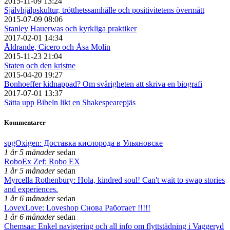
2015-11-09 13:24
Självhjälpskultur, trötthetssamhälle och positivitetens övermått
2015-07-09 08:06
Stanley Hauerwas och kyrkliga praktiker
2017-02-01 14:34
Åldrande, Cicero och Åsa Molin
2015-11-23 21:04
Staten och den kristne
2015-04-20 19:27
Bonhoeffer kidnappad? Om svårigheten att skriva en biografi
2017-07-01 13:37
Sätta upp Bibeln likt en Shakespearepjäs
Kommentarer
spgOxigen: Доставка кислорода в Ульяновске
1 år 5 månader
sedan
RoboEx Zef: Robo EX
1 år 5 månader
sedan
Myrcella Rothenbury: Hola, kindred soul! Can't wait to swap stories
and experiences.
1 år 6 månader
sedan
LovexLove: Loveshop Снова Работает !!!!!
1 år 6 månader
sedan
Chemsaa: Enkel navigering och all info om flyttstädning i Vaggeryd