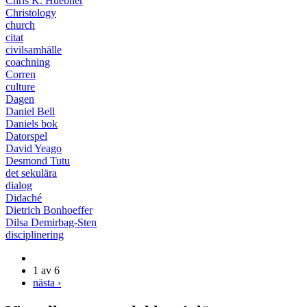
Chris K. Huebner
Christology
church
citat
civilsamhälle
coachning
Corren
culture
Dagen
Daniel Bell
Daniels bok
Datorspel
David Yeago
Desmond Tutu
det sekulära
dialog
Didaché
Dietrich Bonhoeffer
Dilsa Demirbag-Sten
disciplinering
1 av 6
nästa ›