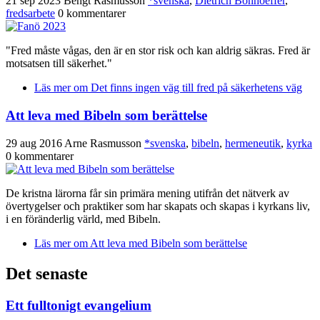
21 sep 2023
Bengt Rasmusson
*svenska
,
Dietrich Bonhoeffer
,
fredsarbete
0 kommentarer
"Fred måste vågas, den är en stor risk och kan aldrig säkras. Fred är
motsatsen till säkerhet."
Läs mer
om Det finns ingen väg till fred på säkerhetens väg
Att leva med Bibeln som berättelse
29 aug 2016
Arne Rasmusson
*svenska
,
bibeln
,
hermeneutik
,
kyrka
0 kommentarer
De kristna lärorna får sin primära mening utifrån det nätverk av
övertygelser och praktiker som har skapats och skapas i kyrkans liv,
i en föränderlig värld, med Bibeln.
Läs mer
om Att leva med Bibeln som berättelse
Det senaste
Ett fulltonigt evangelium