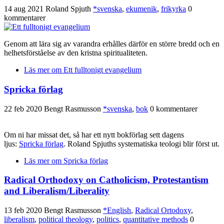
14 aug 2021
Roland Spjuth
*svenska
,
ekumenik
,
frikyrka
0
kommentarer
Genom att lära sig av varandra erhålles därför en större bredd och en
helhetsförståelse av den kristna spiritualiteten.
Läs mer
om Ett fulltonigt evangelium
Spricka förlag
22 feb 2020
Bengt Rasmusson
*svenska
,
bok
0 kommentarer
Om ni har missat det, så har ett nytt bokförlag sett dagens
ljus:
Spricka förlag
. Roland Spjuths systematiska teologi blir först ut.
Läs mer
om Spricka förlag
Radical Orthodoxy on Catholicism, Protestantism
and Liberalism/Liberality
13 feb 2020
Bengt Rasmusson
*English
,
Radical Ortodoxy
,
liberalism
,
political theology
,
politics
,
quantitative methods
0