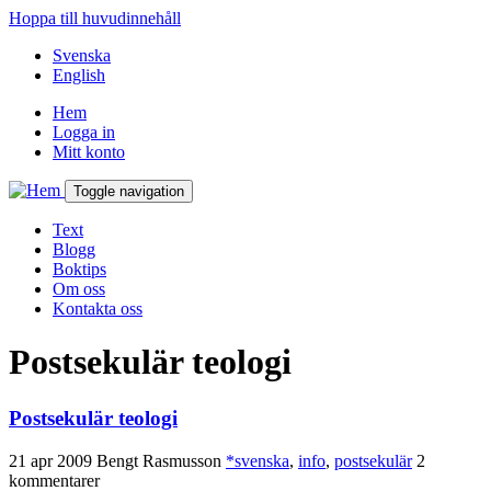
Hoppa till huvudinnehåll
Svenska
English
Hem
Logga in
Mitt konto
Toggle navigation
Text
Blogg
Boktips
Om oss
Kontakta oss
Postsekulär teologi
Postsekulär teologi
21 apr 2009
Bengt Rasmusson
*svenska
,
info
,
postsekulär
2
kommentarer