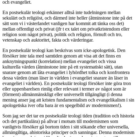
och evangeliet.
En postsekulär teologi erkänner alltså inte tudelningen mellan
sekulärt och religiöst, och därmed inte heller (åtminstone inte på det
sätt som vi i västerlandet vanligen har kommit att tänka oss det)
mellan offentligt och privat (jfr t ex talet om privatkristendom eller
religion som något privat), politik och religion, förnuft och tro,
vetenskap och auktoritet, fakta och värderingar.
En postsekulär teologi kan beskrivas som icke-apologetisk. Den
försöker inte tala med samtiden genom att visa att det finns en
anknytningspunkt (korrelation) mellan evangeliet och vissa
kulturella värden (åtminstone inte på ett systematiskt sätt), utan
snarare genom att låta evangeliet i lyhördhet tolka och konfrontera
dessa värden (man läser in världen i evangeliet snarare än läser in
evangeliet i världen). En postsekulär teologi försöker inte göra tron
eller uppenbarelsen rimlig eller relevant i termer av något som är
(förment) allmänmänskligt eller universellt tillgängligt (i denna
mening anser jag att kristen fundamentalism och evangelikalism i sin
apologetiska iver ofta bara är en spegelbild av modernismen!).
Som jag ser det tar en postsekulär teologi tiden (tradition och historia
och det partikulära) på allvar i motsats till modernismen som
vanligtvis försöker gå bortom tiden i sitt sökande efter universella,
allmängiltiga, ahistoriska principer och sanningar. Denna modernism