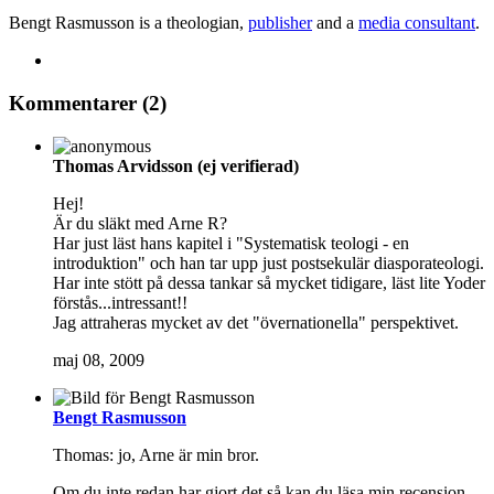
Bengt Rasmusson is a theologian,
publisher
and a
media consultant
.
Kommentarer (2)
Thomas Arvidsson (ej verifierad)
Hej!
Är du släkt med Arne R?
Har just läst hans kapitel i "Systematisk teologi - en
introduktion" och han tar upp just postsekulär diasporateologi.
Har inte stött på dessa tankar så mycket tidigare, läst lite Yoder
förstås...intressant!!
Jag attraheras mycket av det "övernationella" perspektivet.
maj 08, 2009
Bengt Rasmusson
Thomas: jo, Arne är min bror.
Om du inte redan har gjort det så kan du läsa min recension