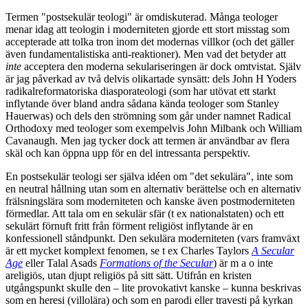
Termen "postsekulär teologi" är omdiskuterad. Många teologer
menar idag att teologin i moderniteten gjorde ett stort misstag som
accepterade att tolka tron inom det modernas villkor (och det gäller
även fundamentalistiska anti-reaktioner). Men vad det betyder att
inte
acceptera den moderna sekulariseringen är dock omtvistat. Själv
är jag påverkad av två delvis olikartade synsätt: dels John H Yoders
radikalreformatoriska diasporateologi (som har utövat ett starkt
inflytande över bland andra sådana kända teologer som Stanley
Hauerwas) och dels den strömning som går under namnet Radical
Orthodoxy med teologer som exempelvis John Milbank och William
Cavanaugh. Men jag tycker dock att termen är användbar av flera
skäl och kan öppna upp för en del intressanta perspektiv.
En postsekulär teologi ser själva idéen om "det sekulära", inte som
en neutral hållning utan som en alternativ berättelse och en alternativ
frälsningslära som moderniteten och kanske även postmoderniteten
förmedlar. Att tala om en sekulär sfär (t ex nationalstaten) och ett
sekulärt förnuft fritt från förment religiöst inflytande är en
konfessionell ståndpunkt. Den sekulära moderniteten (vars framväxt
är ett mycket komplext fenomen, se t ex Charles Taylors
A Secular
Age
eller Talal Asads
Formations of the Secular
) är m a o inte
areligiös, utan djupt religiös på sitt sätt. Utifrån en kristen
utgångspunkt skulle den – lite provokativt kanske – kunna beskrivas
som en heresi (villolära) och som en parodi eller travesti på kyrkan