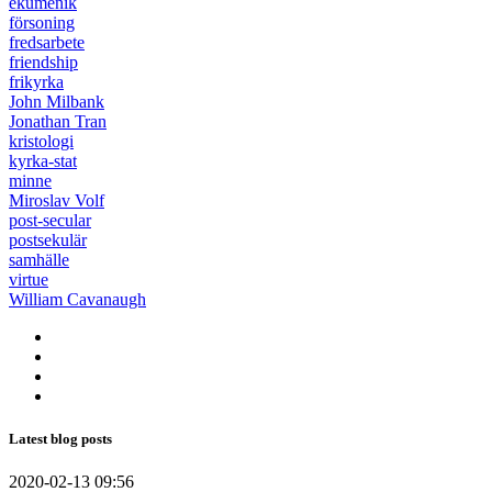
ekumenik
försoning
fredsarbete
friendship
frikyrka
John Milbank
Jonathan Tran
kristologi
kyrka-stat
minne
Miroslav Volf
post-secular
postsekulär
samhälle
virtue
William Cavanaugh
Latest blog posts
2020-02-13 09:56