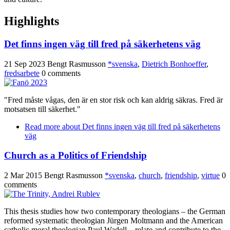
Highlights
Det finns ingen väg till fred på säkerhetens väg
21 Sep 2023
Bengt Rasmusson
*svenska
,
Dietrich Bonhoeffer
,
fredsarbete
0 comments
"Fred måste vågas, den är en stor risk och kan aldrig säkras. Fred är
motsatsen till säkerhet."
Read more
about Det finns ingen väg till fred på säkerhetens
väg
Church as a Politics of Friendship
2 Mar 2015
Bengt Rasmusson
*svenska
,
church
,
friendship
,
virtue
0
comments
This thesis studies how two contemporary theologians – the German
reformed systematic theologian Jürgen Moltmann and the American
catholic moral theologian Paul Wadell – relate and contribute to the