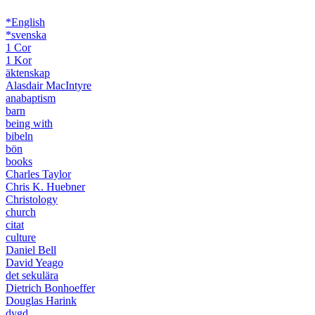
*English
*svenska
1 Cor
1 Kor
äktenskap
Alasdair MacIntyre
anabaptism
barn
being with
bibeln
bön
books
Charles Taylor
Chris K. Huebner
Christology
church
citat
culture
Daniel Bell
David Yeago
det sekulära
Dietrich Bonhoeffer
Douglas Harink
dygd