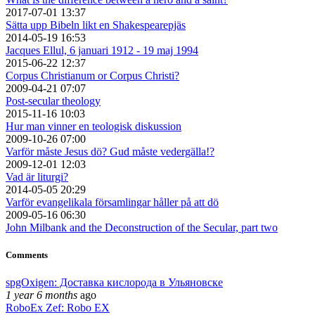
2017-07-01 13:37
Sätta upp Bibeln likt en Shakespearepjäs
2014-05-19 16:53
Jacques Ellul, 6 januari 1912 - 19 maj 1994
2015-06-22 12:37
Corpus Christianum or Corpus Christi?
2009-04-21 07:07
Post-secular theology
2015-11-16 10:03
Hur man vinner en teologisk diskussion
2009-10-26 07:00
Varför måste Jesus dö? Gud måste vedergälla!?
2009-12-01 12:03
Vad är liturgi?
2014-05-05 20:29
Varför evangelikala församlingar håller på att dö
2009-05-16 06:30
John Milbank and the Deconstruction of the Secular, part two
Comments
spgOxigen: Доставка кислорода в Ульяновске
1 year 6 months
ago
RoboEx Zef: Robo EX