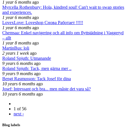
1 year 6 months
ago
Myrcella Rothenbury: Hola, kindred soul! Can't wait to swap stories
and experiences.
1 year 6 months
ago
LovexLove: Loveshop Снова Работает !!!!!
1 year 6 months
ago
Chemsaa: Enkel navigering och all info om flyttstädning i Vaggeryd
– allt
1 year 8 months
ago
MartinBus: loli
2 years 1 week
ago
Roland Spjuth: Utmanande
9 years 6 months
ago
Roland Spjuth: Tack, men gärna mer ..
9 years 9 months
ago
Bengt Rasmusson: Tack Josef för dina
10 years 6 months
ago
Josef: Intressant och bra... men måste det vara så?
10 years 6 months
ago
1 of 56
next ›
Blog labels