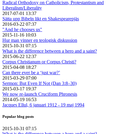
Radical Orthodoxy on Catholicism, Protestantism and
Liberalism/Liberality
2017-07-01 13:37
Sätta upp Bibeln likt en Shakespearepjäs
2016-03-22 07:37
"And he chooses us"
2015-11-16 10:03
Hur man vinner en teologisk diskussion
2015-10-31 07:15
What is the difference between a hero and a saint?
2015-06-22 12:37
Corpus Christianum or Corpus Christi?
2015-04-08 18:27
Can there ever be a ‘just war?’
2015-03-29 07:00
Sermon: But Even If Not (Dan 3:8–30)
2015-03-17 19:37
We now re-launch Cruciform Phronesis
2014-05-19 16:53
Jacques Ellul, 6 januari 1912 - 19 maj 1994
Popular blog posts
2015-10-31 07:15
What is the difference between a hero and a saint?