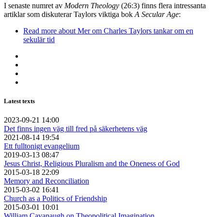
I senaste numret av
Modern Theology
(26:3) finns flera intressanta
artiklar som diskuterar Taylors viktiga bok
A Secular Age
:
Read more
about Mer om Charles Taylors tankar om en
sekulär tid
Latest texts
2023-09-21 14:00
Det finns ingen väg till fred på säkerhetens väg
2021-08-14 19:54
Ett fulltonigt evangelium
2019-03-13 08:47
Jesus Christ, Religious Pluralism and the Oneness of God
2015-03-18 22:09
Memory and Reconciliation
2015-03-02 16:41
Church as a Politics of Friendship
2015-03-01 10:01
William Cavanaugh on Theopolitical Imagination