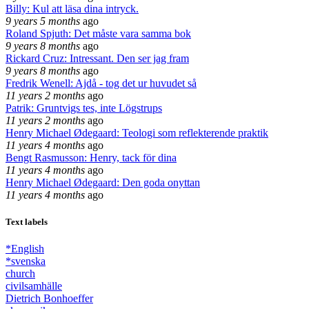
Billy: Kul att läsa dina intryck.
9 years 5 months
ago
Roland Spjuth: Det måste vara samma bok
9 years 8 months
ago
Rickard Cruz: Intressant. Den ser jag fram
9 years 8 months
ago
Fredrik Wenell: Ajdå - tog det ur huvudet så
11 years 2 months
ago
Patrik: Gruntvigs tes, inte Lögstrups
11 years 2 months
ago
Henry Michael Ødegaard: Teologi som reflekterende praktik
11 years 4 months
ago
Bengt Rasmusson: Henry, tack för dina
11 years 4 months
ago
Henry Michael Ødegaard: Den goda onyttan
11 years 4 months
ago
Text labels
*English
*svenska
church
civilsamhälle
Dietrich Bonhoeffer