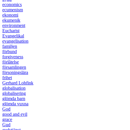
economics
ecumenism
ekonomi
ekumenik
environment
Eucharist
Evangelikal
evangelisation
familjen
förbund
forgiveness
förlåtelse
församlingen
försoningslära
frihet
Gerhard Lohfink
globalisation
globalisering
glömda barn
glömda vuxna
God
good and evil
grace
Gud
gudstjänst