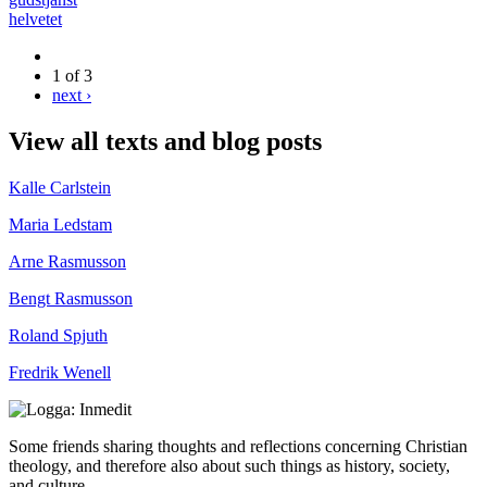
helvetet
1 of 3
next ›
View all texts and blog posts
Kalle Carlstein
Maria Ledstam
Arne Rasmusson
Bengt Rasmusson
Roland Spjuth
Fredrik Wenell
Some friends sharing thoughts and reflections concerning Christian
theology, and therefore also about such things as history, society,
and culture.