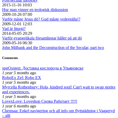
Post-secular theology
2015-11-16 10:03
Hur man vinner en teologisk diskussion
2009-10-26 07:00
Varför måste Jesus dö? Gud måste vedergälla!?
2009-12-01 12:03
Vad är liturgi?
2014-05-05 20:29
Varför evangelikala församlingar håller på att dö
2009-05-16 06:30
John Milbank and the Deconstruction of the Secular, part two
Comments
spgOxigen: Доставка кислорода в Ульяновске
1 year 5 months
ago
RoboEx Zef: Robo EX
1 year 5 months
ago
Myrcella Rothenbury: Hola, kindred soul! Can't wait to swap stories
and experiences.
1 year 5 months
ago
LovexLove: Loveshop Снова Работает !!!!!
1 year 6 months
ago
Chemsaa: Enkel navigering och all info om flyttstädning i Vaggeryd
– allt