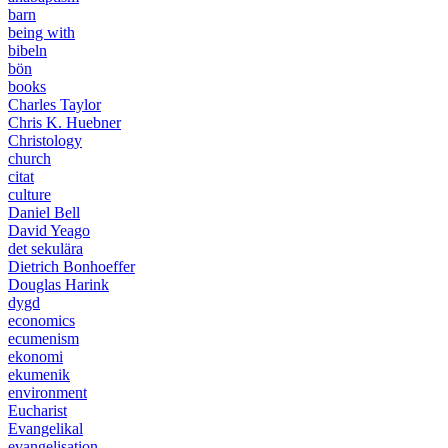
barn
being with
bibeln
bön
books
Charles Taylor
Chris K. Huebner
Christology
church
citat
culture
Daniel Bell
David Yeago
det sekulära
Dietrich Bonhoeffer
Douglas Harink
dygd
economics
ecumenism
ekonomi
ekumenik
environment
Eucharist
Evangelikal
evangelisation