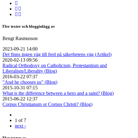
Fler texter och blogginlägg av
Bengt Rasmusson
2023-09-21 14:00
Det finns ingen väg till fred på säkerhetens väg (
Artikel
)
2020-02-13 09:56
Radical Orthodoxy on Catholicism, Protestantism and
Liberalism/Liberality (
Blog
)
2016-03-22 07:37
"And he chooses us" (
Blog
)
2015-10-31 07:15
What is the difference between a hero and a saint? (
Blog
)
2015-06-22 12:37
Corpus Christianum or Corpus Christi? (
Blog
)
1 of 7
next ›
Fler texter av