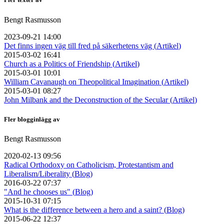
Bengt Rasmusson
2023-09-21 14:00
Det finns ingen väg till fred på säkerhetens väg (
Artikel
)
2015-03-02 16:41
Church as a Politics of Friendship (
Artikel
)
2015-03-01 10:01
William Cavanaugh on Theopolitical Imagination (
Artikel
)
2015-03-01 08:27
John Milbank and the Deconstruction of the Secular (
Artikel
)
Fler blogginlägg av
Bengt Rasmusson
2020-02-13 09:56
Radical Orthodoxy on Catholicism, Protestantism and
Liberalism/Liberality (
Blog
)
2016-03-22 07:37
"And he chooses us" (
Blog
)
2015-10-31 07:15
What is the difference between a hero and a saint? (
Blog
)
2015-06-22 12:37