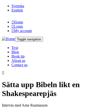
Skip to main content
Svenska
English
Home
Login
My account
Toggle navigation
Text
Blog
Book tip
About us
Contact us
Sätta upp Bibeln likt en
Shakespearepjäs
Intervju med Arne Rasmusson