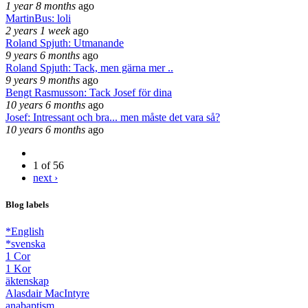
1 year 8 months
ago
MartinBus: loli
2 years 1 week
ago
Roland Spjuth: Utmanande
9 years 6 months
ago
Roland Spjuth: Tack, men gärna mer ..
9 years 9 months
ago
Bengt Rasmusson: Tack Josef för dina
10 years 6 months
ago
Josef: Intressant och bra... men måste det vara så?
10 years 6 months
ago
1 of 56
next ›
Blog labels
*English
*svenska
1 Cor
1 Kor
äktenskap
Alasdair MacIntyre
anabaptism