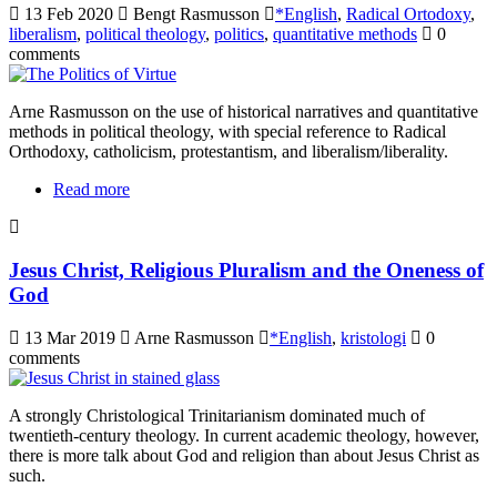
13 Feb 2020
Bengt Rasmusson
*English
,
Radical Ortodoxy
,
liberalism
,
political theology
,
politics
,
quantitative methods
0
comments
Arne Rasmusson on the use of historical narratives and quantitative
methods in political theology, with special reference to Radical
Orthodoxy, catholicism, protestantism, and liberalism/liberality.
Read more
about Radical Orthodoxy on Catholicism,
Protestantism and Liberalism/Liberality
Jesus Christ, Religious Pluralism and the Oneness of
God
13 Mar 2019
Arne Rasmusson
*English
,
kristologi
0
comments
A strongly Christological Trinitarianism dominated much of
twentieth-century theology. In current academic theology, however,
there is more talk about God and religion than about Jesus Christ as
such.