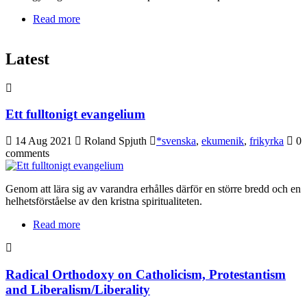
Read more
about Church as a Politics of Friendship
Latest
Ett fulltonigt evangelium
14 Aug 2021
Roland Spjuth
*svenska
,
ekumenik
,
frikyrka
0
comments
Genom att lära sig av varandra erhålles därför en större bredd och en
helhetsförståelse av den kristna spiritualiteten.
Read more
about Ett fulltonigt evangelium
Radical Orthodoxy on Catholicism, Protestantism
and Liberalism/Liberality