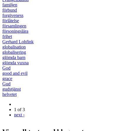
familjen
förbund
forgiveness
förlåtelse
församlingen
försoningslära
frihet
Gerhard Lohfink
globalisation
globalisering
glömda barn
glömda vuxna
God
good and evil
grace
Gud
gudstjänst
helvetet
1 of 3
next ›