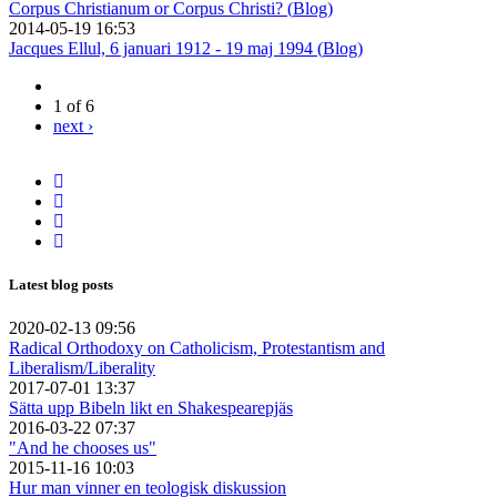
Corpus Christianum or Corpus Christi? (
Blog
)
2014-05-19 16:53
Jacques Ellul, 6 januari 1912 - 19 maj 1994 (
Blog
)
1 of 6
next ›
Latest blog posts
2020-02-13 09:56
Radical Orthodoxy on Catholicism, Protestantism and
Liberalism/Liberality
2017-07-01 13:37
Sätta upp Bibeln likt en Shakespearepjäs
2016-03-22 07:37
"And he chooses us"
2015-11-16 10:03
Hur man vinner en teologisk diskussion