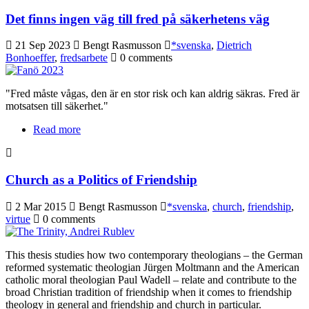
Det finns ingen väg till fred på säkerhetens väg
21 Sep 2023
Bengt Rasmusson
*svenska
,
Dietrich
Bonhoeffer
,
fredsarbete
0 comments
"Fred måste vågas, den är en stor risk och kan aldrig säkras. Fred är
motsatsen till säkerhet."
Read more
about Det finns ingen väg till fred på säkerhetens
väg
Church as a Politics of Friendship
2 Mar 2015
Bengt Rasmusson
*svenska
,
church
,
friendship
,
virtue
0 comments
This thesis studies how two contemporary theologians – the German
reformed systematic theologian Jürgen Moltmann and the American
catholic moral theologian Paul Wadell – relate and contribute to the
broad Christian tradition of friendship when it comes to friendship
theology in general and friendship and church in particular.