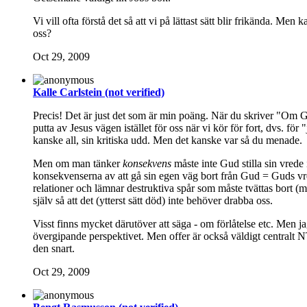
Vi vill ofta förstå det så att vi på lättast sätt blir frikända. M
oss?
Oct 29, 2009
Kalle Carlstein (not verified)
Precis! Det är just det som är min poäng. När du skriver "Om Gud
putta av Jesus vägen istället för oss när vi kör för fort, dvs. f
kanske all, sin kritiska udd. Men det kanske var så du menade.
Men om man tänker
konsekvens
måste inte Gud stilla sin vrede 
konsekvenserna av att gå sin egen väg bort från Gud = Guds vred
relationer och lämnar destruktiva spår som måste tvättas bort (minn
själv så att det (ytterst sätt död) inte behöver drabba oss.
Visst finns mycket därutöver att säga - om förlåtelse etc. Men 
övergipande perspektivet. Men offer är också väldigt centralt N
den snart.
Oct 29, 2009