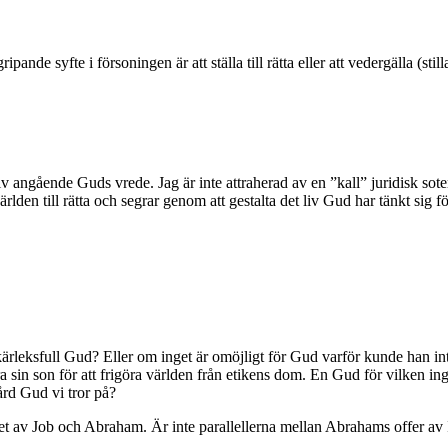
nde syfte i försoningen är att ställa till rätta eller att vedergälla (stilla
v angående Guds vrede. Jag är inte attraherad av en ”kall” juridisk sote
lden till rätta och segrar genom att gestalta det liv Gud har tänkt sig f
 kärleksfull Gud? Eller om inget är omöjligt för Gud varför kunde han int
a sin son för att frigöra världen från etikens dom. En Gud för vilken in
ård Gud vi tror på?
juset av Job och Abraham. Är inte parallellerna mellan Abrahams offer av