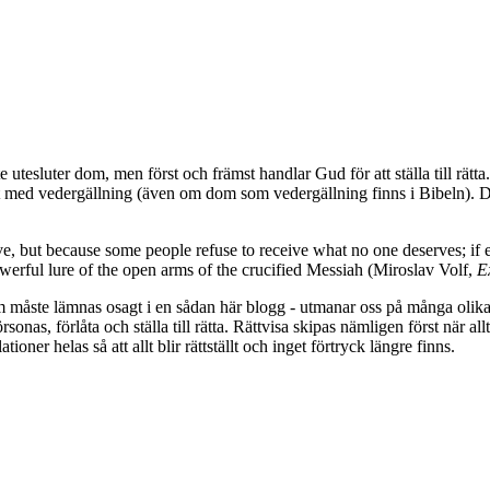
 utesluter dom, men först och främst handlar Gud för att ställa till rätta.
ed vedergällning (även om dom som vedergällning finns i Bibeln). Det öve
 but because some people refuse to receive what no one deserves; if ev
owerful lure of the open arms of the crucified Messiah (Miroslav Volf,
E
m måste lämnas osagt i en sådan här blogg - utmanar oss på många olika 
örsonas, förlåta och ställa till rätta. Rättvisa skipas nämligen först när allt
ioner helas så att allt blir rättställt och inget förtryck längre finns.