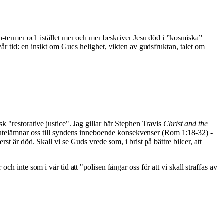
ion-termer och istället mer och mer beskriver Jesu död i ”kosmiska”
vår tid: en insikt om Guds helighet, vikten av gudsfruktan, talet om
isk "restorative justice". Jag gillar här Stephen Travis
Christ and the
 utelämnar oss till syndens inneboende konsekvenser (Rom 1:18-32) -
rst är död. Skall vi se Guds vrede som, i brist på bättre bilder, att
ch inte som i vår tid att "polisen fångar oss för att vi skall straffas av