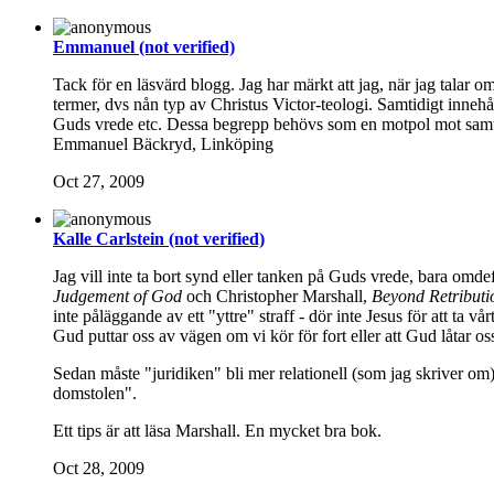
Emmanuel (not verified)
Tack för en läsvärd blogg. Jag har märkt att jag, när jag talar 
termer, dvs nån typ av Christus Victor-teologi. Samtidigt innehå
Guds vrede etc. Dessa begrepp behövs som en motpol mot samtid
Emmanuel Bäckryd, Linköping
Oct 27, 2009
Kalle Carlstein (not verified)
Jag vill inte ta bort synd eller tanken på Guds vrede, bara omdefi
Judgement of God
och Christopher Marshall,
Beyond Retributi
inte påläggande av ett "yttre" straff - dör inte Jesus för att ta v
Gud puttar oss av vägen om vi kör för fort eller att Gud låtar os
Sedan måste "juridiken" bli mer relationell (som jag skriver om). D
domstolen".
Ett tips är att läsa Marshall. En mycket bra bok.
Oct 28, 2009