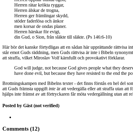
Herren rätar krökta ryggar,
Herren älskar de trogna,
Herren ger främlingar skydd,
stöder faderlösa och änkor
men korsar de ondas planer.
Herren härskar för evigt,
din Gud, o Sion, från släkte till släkte. (Ps 146:6-10)
Här bör det kanske förtydligas att en sådan här upprättande rättvisa inte
står emot Guds räddning, men Guds rättvisa är inte i Bibeln synonymt m
att straffa, vilket Miroslav Volf kärnfullt och provokativt förklarar.
God will judge, not because God gives people what they deserve,
have done evil, but because they have resisted to the end the p
Brottningskampen med Bibelns texter - det finns förstås en hel del so
att Guds främsta uppgift
inte
är att vedergälla eller att straffa utan att f
hjälps inte främst av att förtryckaren får möta vedergällning utan att relat
Posted by
Gäst (not verified)
Comments (12)