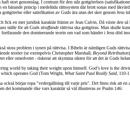
 haft stort genomslag. I centrum för den står gottgörelsen (satisfikati
n en bärande princip i medeltida rättssystem där brott sonas med likvä
gottgörelse eller satisfikation av Guds ära utan det sker genom Jesu i
 fick en mer juridisk karaktär främst av Jean Calvin. Då växte den så
ans ställe för att Guds
straffande
rättvisa ska gottgöras. Man skulle kunna
mån fortfarande den dominerande teorin om vad som händer i Jesu död ino
 stora problem i synen på rättvisa. I Bibeln är nämligen Guds rättvisa fr
tående teorier (se exempelvis Christopher Marshall,
Beyond Retribution
 eller omedvetet - riskerar att skymma sikten för att det är Guds heland
fering world by taking their weight upon himself. God’s love is the drivin
or which operates God (Tom Wright,
What Saint Paul Really Said
, 110-1
sa också börjar ropa "vedergällning till varje pris". Det finns risk att en
 om det kommande rike vars karaktär så väl illustreras av Psalm 146: