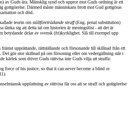
onen) av Guds ära. Mänsklig synd och uppror mot Guds ordning är ett
rdig gottgörelse. Därmed måste människans brott mot Gud gottgöras
nkarnation och död.
 kallade teorin om
ställföreträdande straff
(Eng. penal substitution)
 tänka sig att detta tal om historien är meningslöst - att det är
m betydande delar av svensk (fri)kyrklighet. Slå till exempel upp
ämst upprättande, rättställande och försonande till skillnad från ett
). Det gör stor skillnad på om försoning eller om vedergällning står i
e kärlek som driver Guds rättvisa inte Guds vilja att straffa:
g force of his justice, so that it can never become a blind or
11).
 anselmiansk uppfattning av rättvisa får oss att se straff och gottgörelse