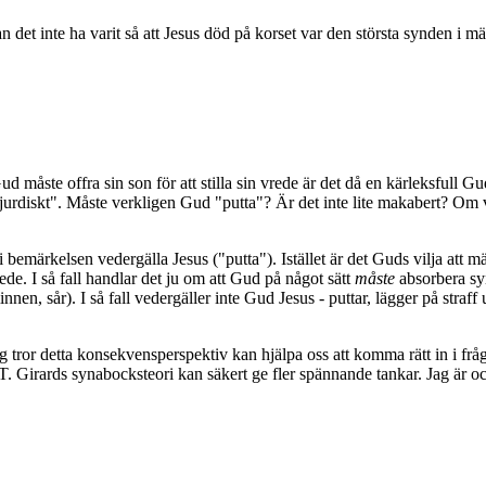
en kan det inte ha varit så att Jesus död på korset var den största synden 
 måste offra sin son för att stilla sin vrede är det då en kärleksfull 
ör "jurdiskt". Måste verkligen Gud "putta"? Är det inte lite makabert? Om 
i bemärkelsen vedergälla Jesus ("putta"). Istället är det Guds vilja att
e. I så fall handlar det ju om att Gud på något sätt
måste
absorbera sy
en, sår). I så fall vedergäller inte Gud Jesus - puttar, lägger på straff u
jag tror detta konsekvensperspektiv kan hjälpa oss att komma rätt in i f
T. Girards synabocksteori kan säkert ge fler spännande tankar. Jag är 