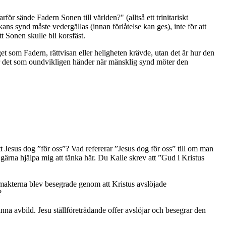
för sände Fadern Sonen till världen?" (alltså ett trinitariskt
ans synd måste vedergällas (innan förlåtelse kan ges), inte för att
t Sonen skulle bli korsfäst.
et som Fadern, rättvisan eller heligheten krävde, utan det är hur den
 är det som oundvikligen händer när mänsklig synd möter den
t Jesus dog ”för oss”? Vad refererar ”Jesus dog för oss” till om man
ärna hjälpa mig att tänka här. Du Kalle skrev att ”Gud i Kristus
makterna blev besegrade genom att Kristus avslöjade
?
anna avbild. Jesu ställföreträdande offer avslöjar och besegrar den