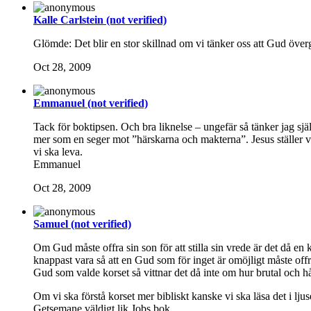
Kalle Carlstein (not verified)
Glömde: Det blir en stor skillnad om vi tänker oss att Gud övergripa
Oct 28, 2009
Emmanuel (not verified)
Tack för boktipsen. Och bra liknelse – ungefär så tänker jag själ
mer som en seger mot ”härskarna och makterna”. Jesus ställer vär
vi ska leva.
Emmanuel
Oct 28, 2009
Samuel (not verified)
Om Gud måste offra sin son för att stilla sin vrede är det då en
knappast vara så att en Gud som för inget är omöjligt måste offr
Gud som valde korset så vittnar det då inte om hur brutal och h
Om vi ska förstå korset mer bibliskt kanske vi ska läsa det i l
Getsemane väldigt lik Jobs bok.