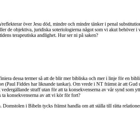
om/reflekterar över Jesu död, mindre och mindre tänker i penal substitut
ller de objektiva, juridiska soteriologierna något som vi akut behöver i 
ens terapeutiska andlighet. Hur ser ni på saken?
niera dessa termer så att de blir mer bibliska och mer i linje för en bibl
on
(Paul Fiddes har liknande tankar). Om vrede i NT främst är att Gud
årt vedergällande straff utan för att ta konsekvenserna av vår synd som ytte
s ta konsekvenserna av att vi kör för fort?
omstolen i Bibeln tycks främst handla om att ställa till rätta relationer o