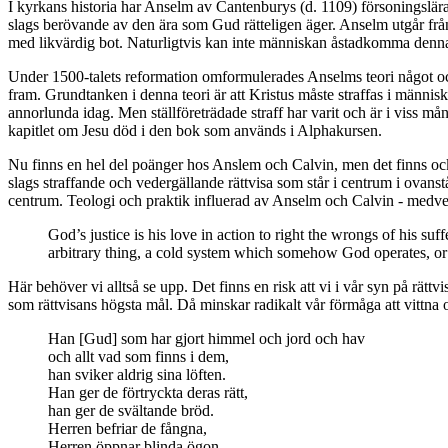
I kyrkans historia har Anselm av Cantenburys (d. 1109) försoningslära
slags berövande av den ära som Gud rätteligen äger. Anselm utgår frå
med likvärdig bot. Naturligtvis kan inte människan åstadkomma denna 
Under 1500-talets reformation omformulerades Anselms teori något och
fram. Grundtanken i denna teori är att Kristus måste straffas i människ
annorlunda idag. Men ställföreträdade straff har varit och är i viss 
kapitlet om Jesu död i den bok som används i Alphakursen.
Nu finns en hel del poänger hos Anslem och Calvin, men det finns också
slags straffande och vedergällande rättvisa som står i centrum i ovans
centrum. Teologi och praktik influerad av Anselm och Calvin - medvetet
God’s justice is his love in action to right the wrongs of his suf
arbitrary thing, a cold system which somehow God operates, 
Här behöver vi alltså se upp. Det finns en risk att vi i vår syn på rättvi
som rättvisans högsta mål. Då minskar radikalt vår förmåga att vittna
Han [Gud] som har gjort himmel och jord och hav
och allt vad som finns i dem,
han sviker aldrig sina löften.
Han ger de förtryckta deras rätt,
han ger de svältande bröd.
Herren befriar de fångna,
Herren öppnar blinda ögon,