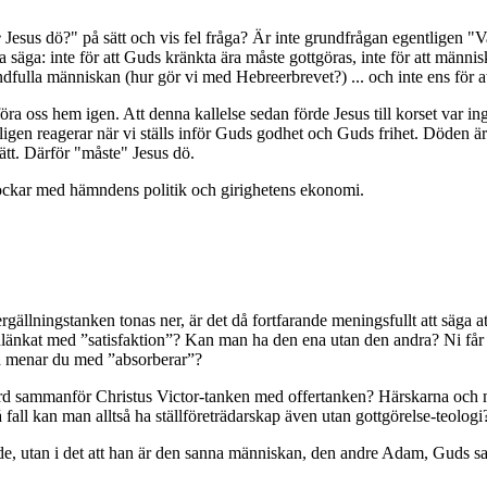
e
Jesus dö?" på sätt och vis fel fråga? Är inte grundfrågan egentligen "Var
säga: inte för att Guds kränkta ära måste gottgöras, inte för att människ
ndfulla människan (hur gör vi med Hebreerbrevet?) ... och inte ens för at
a oss hem igen. Att denna kallelse sedan förde Jesus till korset var ing
ikligen reagerar när vi ställs inför Guds godhet och Guds frihet. Döden
ätt. Därför "måste" Jesus dö.
rockar med hämndens politik och girighetens ekonomi.
llningstanken tonas ner, är det då fortfarande meningsfullt att säga at
nlänkat med ”satisfaktion”? Kan man ha den ena utan den andra? Ni får g
Vad menar du med ”absorberar”?
ard sammanför Christus Victor-tanken med offertanken? Härskarna och 
 fall kan man alltså ha ställföreträdarskap även utan gottgörelse-teologi
 vrede, utan i det att han är den sanna människan, den andre Adam, Guds s