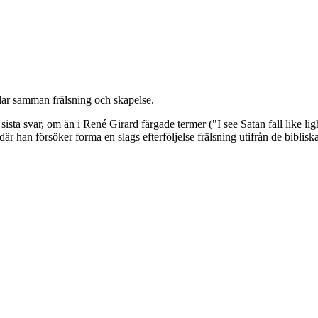
plar samman frälsning och skapelse.
 sista svar, om än i René Girard färgade termer ("I see Satan fall like li
a där han försöker forma en slags efterföljelse frälsning utifrån de bibl