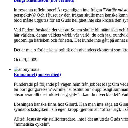
Bengt Rasmusson (not verified)
Intressanta reflektioner! Är egentligen inte frågan "Varför
måst
perspektiv)? Och i ljuset av den frågan skulle man kanske kunna 
blod måste utgjutas för att Guds helighet inte ska krossa den sy
Vad Fadern önskade det var att Sonen skulle bli människa och för
här världen, denna våldets värld, vår värld, du och jag, oundv
gudomliga kärleken och friheten. Det kunde inte gått på annat s
Det är m a o förlåtelsens politik och givandets ekonomi som k
Oct 29, 2009
Emmanuel (not verified)
Funderade på följande på vägen hem från jobbet idag: Om vedergä
tar bort gottgörelsen? Är inte ”substitution” oupplösligt samma
absorberar allt destruktivt i sig själv” - kan du utveckla det? 
Lösningen kanske finns hos Girard. Kan man inte säga att Gir
syndabockslogiken i sin egen kropp (genom att ”offra” sig). I så
Alltså: Jesus är vår ställföreträdare, inte i det att utstår Guds
”mimetiska cykeln”.