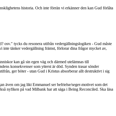
i mänsklighetens historia. Och inte förrän vi erkänner den kan Gud förlåta
Gud? osv." tycks du resonera utifrån vedergällningslogiken - Gud måste
vi inte tänker vedergällning främst, förlorar dina frågor mycket av,
 människor kan gå sin egen väg och därmed utelämnas till
ndens konsekvenser som ytterst är död. Synden trasar sönder
tifrån, ger böter - utan Gud i Kristus absorberar allt destruktivt i sig
rågan även om jag likt Emmanuel ser befrielse/seger-motivet som det
också nyfiken på vad Milbank har att säga i Being Reconciled. Ska läsa