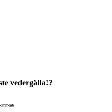
te vedergälla!?
comments