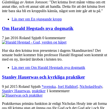
Gästinlägg av Anton Jonsson:
"Det kristna livet måste vittna om ett
annat rike, och ett annat sätt att handla. Detta för att det kristna livet
inte bara ska bli en kroppslös känsla, något som inte går att ta på."
Läs mer
om En sjungande kropp
Om Harald Hegstads nya dogmatik
7 jan 2016
Roland Spjuth
0 kommentarer
Hur ska den kristna tron presenteras i dagens Skandinavien? Det
senaste budet kommer från professor Harald Hegstad som kommit ut
med en ny, läsvärd lärobok i kristen tro.
Läs mer
om Om Harald Hegstads nya dogmatik
Stanley Hauerwas och kyrkliga praktiker
9 jul 2015
Roland Spjuth
*svenska
,
Joel Halldorf
,
NicholasHealy
,
Stanley Hauerwas
,
praktiker
1 kommentarer
Praktikernas primära funktion är enligt Nicholas Healy inte att forma
oss till kristna utan att öppna oss för Gud och det Gud gör i och för