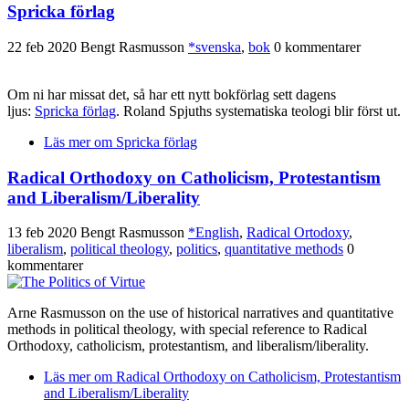
Spricka förlag
22 feb 2020
Bengt Rasmusson
*svenska
,
bok
0 kommentarer
Om ni har missat det, så har ett nytt bokförlag sett dagens
ljus:
Spricka förlag
. Roland Spjuths systematiska teologi blir först ut.
Läs mer
om Spricka förlag
Radical Orthodoxy on Catholicism, Protestantism
and Liberalism/Liberality
13 feb 2020
Bengt Rasmusson
*English
,
Radical Ortodoxy
,
liberalism
,
political theology
,
politics
,
quantitative methods
0
kommentarer
Arne Rasmusson on the use of historical narratives and quantitative
methods in political theology, with special reference to Radical
Orthodoxy, catholicism, protestantism, and liberalism/liberality.
Läs mer
om Radical Orthodoxy on Catholicism, Protestantism
and Liberalism/Liberality