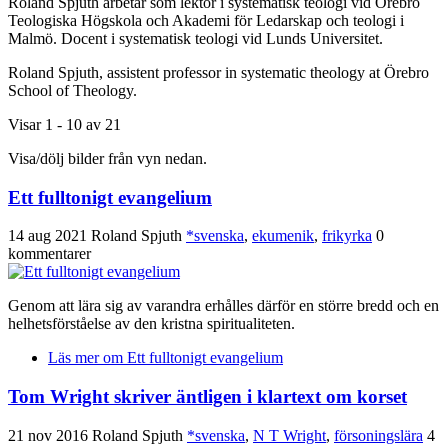
Roland Spjuth arbetar som lektor i systematisk teologi vid Örebro
Teologiska Högskola och Akademi för Ledarskap och teologi i
Malmö. Docent i systematisk teologi vid Lunds Universitet.
Roland Spjuth, assistent professor in systematic theology at Örebro
School of Theology.
Visar 1 - 10 av 21
Visa/dölj bilder från vyn nedan.
Ett fulltonigt evangelium
14 aug 2021
Roland Spjuth
*svenska
,
ekumenik
,
frikyrka
0
kommentarer
Genom att lära sig av varandra erhålles därför en större bredd och en
helhetsförståelse av den kristna spiritualiteten.
Läs mer
om Ett fulltonigt evangelium
Tom Wright skriver äntligen i klartext om korset
21 nov 2016
Roland Spjuth
*svenska
,
N T Wright
,
försoningslära
4