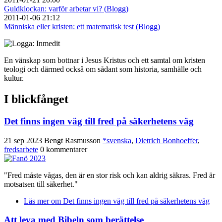
Guldklockan: varför arbetar vi? (
Blogg
)
2011-01-06 21:12
Människa eller kristen: ett matematisk test (
Blogg
)
En vänskap som bottnar i Jesus Kristus och ett samtal om kristen
teologi och därmed också om sådant som historia, samhälle och
kultur.
I blickfånget
Det finns ingen väg till fred på säkerhetens väg
21 sep 2023
Bengt Rasmusson
*svenska
,
Dietrich Bonhoeffer
,
fredsarbete
0 kommentarer
"Fred måste vågas, den är en stor risk och kan aldrig säkras. Fred är
motsatsen till säkerhet."
Läs mer
om Det finns ingen väg till fred på säkerhetens väg
Att leva med Bibeln som berättelse