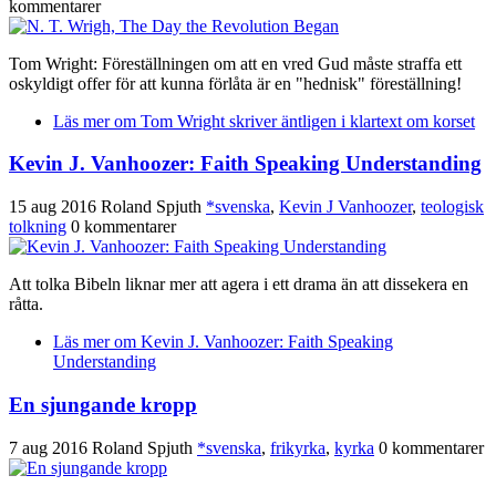
kommentarer
Tom Wright: Föreställningen om att en vred Gud måste straffa ett
oskyldigt offer för att kunna förlåta är en "hednisk" föreställning!
Läs mer
om Tom Wright skriver äntligen i klartext om korset
Kevin J. Vanhoozer: Faith Speaking Understanding
15 aug 2016
Roland Spjuth
*svenska
,
Kevin J Vanhoozer
,
teologisk
tolkning
0 kommentarer
Att tolka Bibeln liknar mer att agera i ett drama än att dissekera en
råtta.
Läs mer
om Kevin J. Vanhoozer: Faith Speaking
Understanding
En sjungande kropp
7 aug 2016
Roland Spjuth
*svenska
,
frikyrka
,
kyrka
0 kommentarer