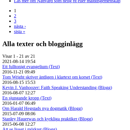
Läs mer
om Nattvard som helig rit eller måltidsgemenskap
1
2
3
nästa ›
sista »
Alla texter och blogginlägg
Visar 1 - 21 av 21
2021-08-14 19:54
Ett fulltonigt evangelium (
Text
)
2016-11-21 09:49
Tom Wright skriver äntligen i klartext om korset (
Text
)
2016-08-15 15:53
Kevin J. Vanhoozer: Faith Speaking Understanding (
Blogg
)
2016-08-07 12:27
En sjungande kropp (
Text
)
2016-01-07 06:49
Om Harald Hegstads nya dogmatik (
Blogg
)
2015-07-09 08:06
Stanley Hauerwas och kyrkliga praktiker (
Blogg
)
2015-06-08 12:27
Att se ljuset i mörkret (
Blogg
)