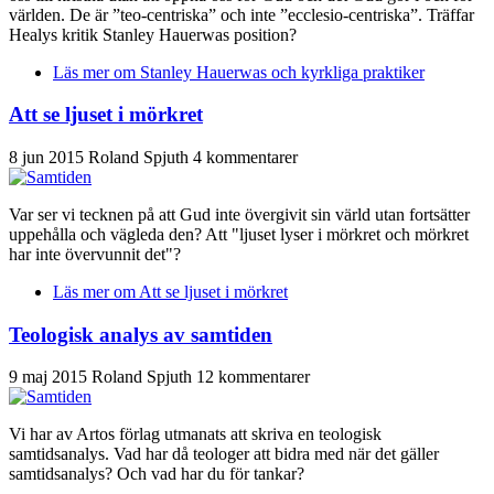
världen. De är ”teo-centriska” och inte ”ecclesio-centriska”. Träffar
Healys kritik Stanley Hauerwas position?
Läs mer
om Stanley Hauerwas och kyrkliga praktiker
Att se ljuset i mörkret
8 jun 2015
Roland Spjuth
4 kommentarer
Var ser vi tecknen på att Gud inte övergivit sin värld utan fortsätter
uppehålla och vägleda den? Att "ljuset lyser i mörkret och mörkret
har inte övervunnit det"?
Läs mer
om Att se ljuset i mörkret
Teologisk analys av samtiden
9 maj 2015
Roland Spjuth
12 kommentarer
Vi har av Artos förlag utmanats att skriva en teologisk
samtidsanalys. Vad har då teologer att bidra med när det gäller
samtidsanalys? Och vad har du för tankar?