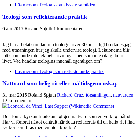
Läs mer
om Teologisk analys av samtiden
Teologi som reflekterande praktik
6 apr 2015
Roland Spjuth
1 kommentarer
Jag har arbetat som lärare i teologi i över 30 år. Tidigt brottades jag
med utmaningen hur jag skulle undervisa teologi. Lektionerna blir
lätt spännande intellektuella övningar men som inte riktigt berör
livet. Vad handlar teologins innehåll egentligen om?
Läs mer
om Teologi som reflekterande praktik
Nattvard som helig rit eller måltidsgemenskap
31 mar 2015
Roland Spjuth
Rickard Cruz
,
församlingen
,
nattvarden
12 kommentarer
Den första kyrkan firade antagligen nattvard som en verklig måltid.
Har vi förlorat något centralt när detta reducerats till en helig rit i fina
kyrkor som firas med en liten brödbit?