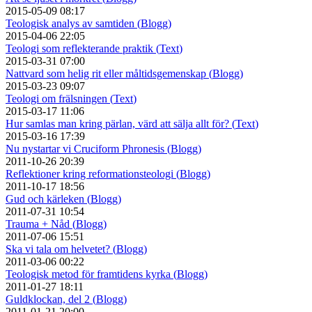
2015-05-09 08:17
Teologisk analys av samtiden (
Blogg
)
2015-04-06 22:05
Teologi som reflekterande praktik (
Text
)
2015-03-31 07:00
Nattvard som helig rit eller måltidsgemenskap (
Blogg
)
2015-03-23 09:07
Teologi om frälsningen (
Text
)
2015-03-17 11:06
Hur samlas man kring pärlan, värd att sälja allt för? (
Text
)
2015-03-16 17:39
Nu nystartar vi Cruciform Phronesis (
Blogg
)
2011-10-26 20:39
Reflektioner kring reformationsteologi (
Blogg
)
2011-10-17 18:56
Gud och kärleken (
Blogg
)
2011-07-31 10:54
Trauma + Nåd (
Blogg
)
2011-07-06 15:51
Ska vi tala om helvetet? (
Blogg
)
2011-03-06 00:22
Teologisk metod för framtidens kyrka (
Blogg
)
2011-01-27 18:11
Guldklockan, del 2 (
Blogg
)
2011-01-21 20:00